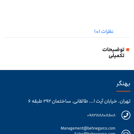
نظرات (۰)
توضیحات
تکمیلی
بهنگر
تهران. خیابان آیت ا... طالقانی. ساختمان ۲۹۲ طبقه ۶
۹۸۲۱۸۸۸۰۸۵۰۸+
Management@behnegarco.com